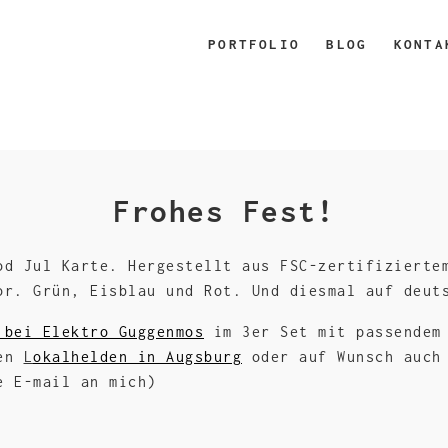
PORTFOLIO
BLOG
KONTA
Frohes Fest!
od Jul Karte. Hergestellt aus FSC-zertifizierte
or. Grün, Eisblau und Rot. Und diesmal auf deut
 bei Elektro Guggenmos
im 3er Set mit passendem 
den
L
okalhelden in Augsburg
oder auf Wunsch auch 
e E-mail an mich)